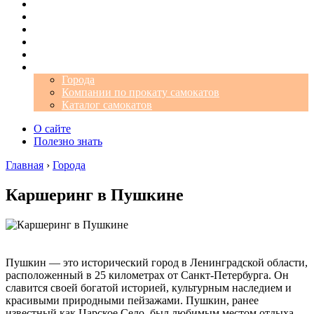
Операторы
Автомобили
Аэропорты
Города
Промокоды
Самокаты
Города
Компании по прокату самокатов
Каталог самокатов
О сайте
Полезно знать
Главная
›
Города
Каршеринг в Пушкине
Пушкин — это исторический город в Ленинградской области,
расположенный в 25 километрах от Санкт-Петербурга. Он
славится своей богатой историей, культурным наследием и
красивыми природными пейзажами. Пушкин, ранее
известный как Царское Село, был любимым местом отдыха