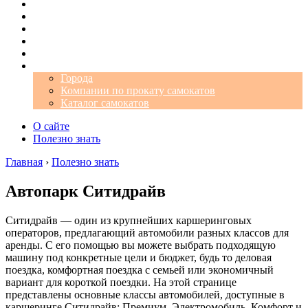
Операторы
Автомобили
Аэропорты
Города
Промокоды
Самокаты
Города
Компании по прокату самокатов
Каталог самокатов
О сайте
Полезно знать
Главная
›
Полезно знать
Автопарк Ситидрайв
Ситидрайв — один из крупнейших каршеринговых
операторов, предлагающий автомобили разных классов для
аренды. С его помощью вы можете выбрать подходящую
машину под конкретные цели и бюджет, будь то деловая
поездка, комфортная поездка с семьей или экономичный
вариант для короткой поездки. На этой странице
представлены основные классы автомобилей, доступные в
каршеринге Ситидрайв: Премиум, Электромобиль, Комфорт и