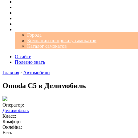
Операторы
Автомобили
Аэропорты
Города
Промокоды
Самокаты
Города
Компании по прокату самокатов
Каталог самокатов
О сайте
Полезно знать
Главная
›
Автомобили
Omoda C5 в Делимобиль
Оператор:
Делимобиль
Класс:
Комфорт
Оклейка:
Есть