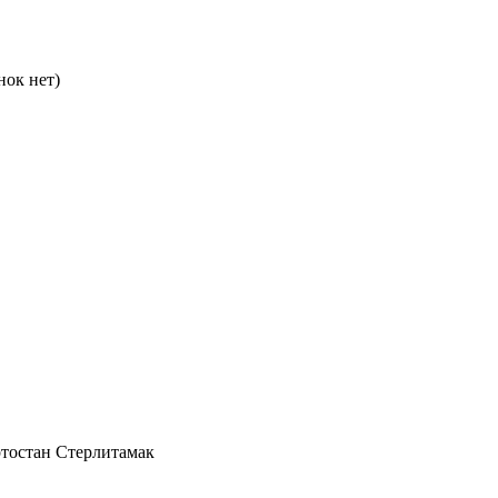
нок нет)
ртостан Стерлитамак