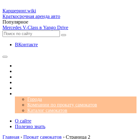
Каршеринг
.wiki
Краткосрочная аренда авто
Популярное
Mercedes V-Class в Yango Drive
ВКонтакте
Операторы
Автомобили
Аэропорты
Города
Промокоды
Самокаты
Города
Компании по прокату самокатов
Каталог самокатов
О сайте
Полезно знать
Главная
›
Прокат самокатов
›
Страница 2