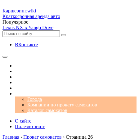
Каршеринг
.wiki
Краткосрочная аренда авто
Популярное
Lexus NX в Yango Drive
ВКонтакте
Операторы
Автомобили
Аэропорты
Города
Промокоды
Самокаты
Города
Компании по прокату самокатов
Каталог самокатов
О сайте
Полезно знать
Главная
›
Прокат самокатов
›
Страница 26