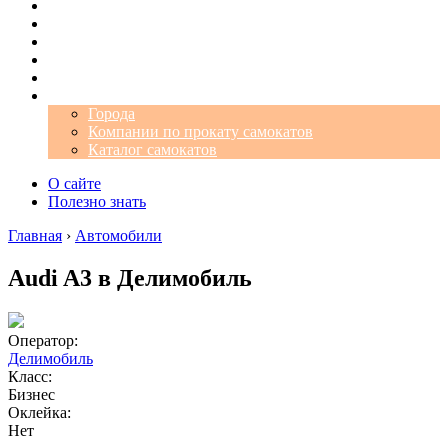
Операторы
Автомобили
Аэропорты
Города
Промокоды
Самокаты
Города
Компании по прокату самокатов
Каталог самокатов
О сайте
Полезно знать
Главная
›
Автомобили
Audi A3 в Делимобиль
Оператор:
Делимобиль
Класс:
Бизнес
Оклейка:
Нет