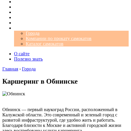
Операторы
Автомобили
Аэропорты
Города
Промокоды
Самокаты
Города
Компании по прокату самокатов
Каталог самокатов
О сайте
Полезно знать
Главная
›
Города
Каршеринг в Обнинске
Обнинск — первый наукоград России, расположенный в
Калужской области. Это современный и зеленый город с
развитой инфраструктурой, где удобно жить и работать.
Благодаря близости к Москве и активной городской жизни
здесь востребованы услуги каршеринга.