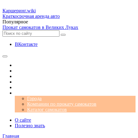
Каршеринг
.wiki
Краткосрочная аренда авто
Популярное
Прокат самокатов в Великих Луках
ВКонтакте
Операторы
Автомобили
Аэропорты
Города
Промокоды
Самокаты
Города
Компании по прокату самокатов
Каталог самокатов
О сайте
Полезно знать
Главная