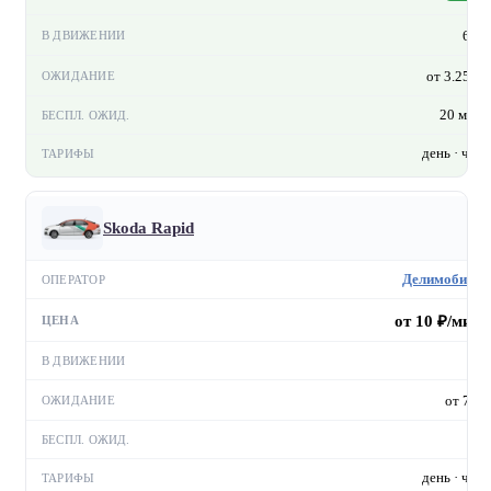
6 ₽
от 3.25 ₽
20 мин
день · час
Skoda Rapid
Делимобиль
от 10 ₽/мин
—
от 7 ₽
—
день · час