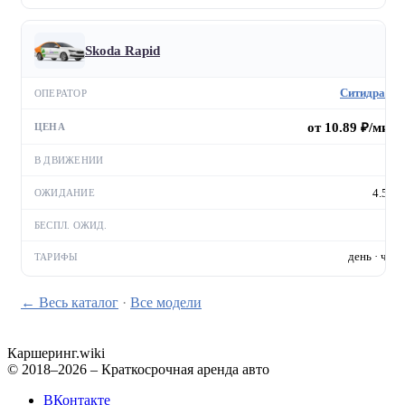
Skoda Rapid
Ситидрайв
от 10.89 ₽/мин
—
4.5 ₽
—
день · час
← Весь каталог
·
Все модели
Каршеринг
.wiki
© 2018–2026 – Краткосрочная аренда авто
ВКонтакте