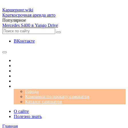
Каршеринг
.wiki
Краткосрочная аренда авто
Популярное
Mercedes S400 в Yango Drive
ВКонтакте
Операторы
Автомобили
Аэропорты
Города
Промокоды
Самокаты
Города
Компании по прокату самокатов
Каталог самокатов
О сайте
Полезно знать
Главная