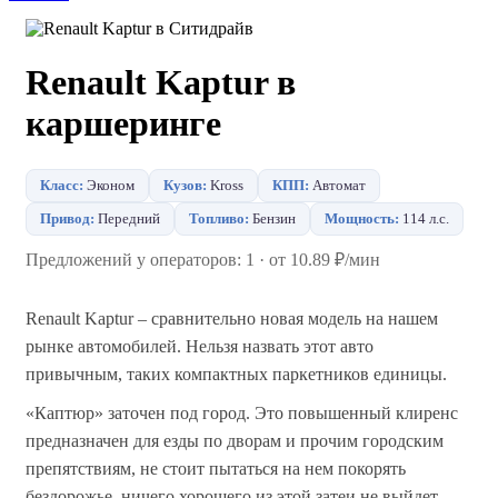
Renault Kaptur в
каршеринге
Класс:
Эконом
Кузов:
Kross
КПП:
Автомат
Привод:
Передний
Топливо:
Бензин
Мощность:
114 л.с.
Предложений у операторов: 1 · от 10.89 ₽/мин
Renault Kaptur – сравнительно новая модель на нашем
рынке автомобилей. Нельзя назвать этот авто
привычным, таких компактных паркетников единицы.
«Каптюр» заточен под город. Это повышенный клиренс
предназначен для езды по дворам и прочим городским
препятствиям, не стоит пытаться на нем покорять
бездорожье, ничего хорошего из этой затеи не выйдет.