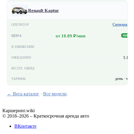
Renault Kaptur
Ситидрайв
от 10.89 ₽/мин
МИН
—
5.1 ₽
—
день · час
← Весь каталог
·
Все модели
Каршеринг
.wiki
© 2018–2026 – Краткосрочная аренда авто
ВКонтакте