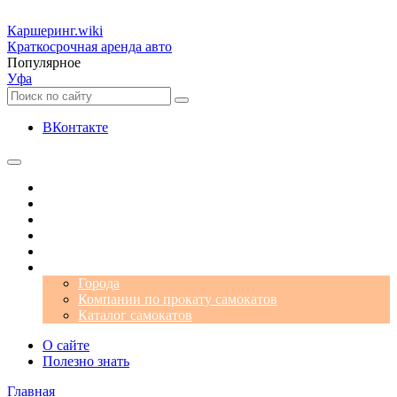
Каршеринг
.wiki
Краткосрочная аренда авто
Популярное
Уфа
ВКонтакте
Операторы
Автомобили
Аэропорты
Города
Промокоды
Самокаты
Города
Компании по прокату самокатов
Каталог самокатов
О сайте
Полезно знать
Главная