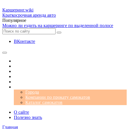
Каршеринг
.wiki
Краткосрочная аренда авто
Популярное
Можно ли ездить на каршеринге по выделенной полосе
ВКонтакте
Операторы
Автомобили
Аэропорты
Города
Промокоды
Самокаты
Города
Компании по прокату самокатов
Каталог самокатов
О сайте
Полезно знать
Главная