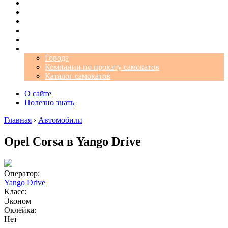
Операторы
Автомобили
Аэропорты
Города
Промокоды
Самокаты
Города
Компании по прокату самокатов
Каталог самокатов
О сайте
Полезно знать
Главная
›
Автомобили
Opel Corsa в Yango Drive
Оператор:
Yango Drive
Класс:
Эконом
Оклейка:
Нет