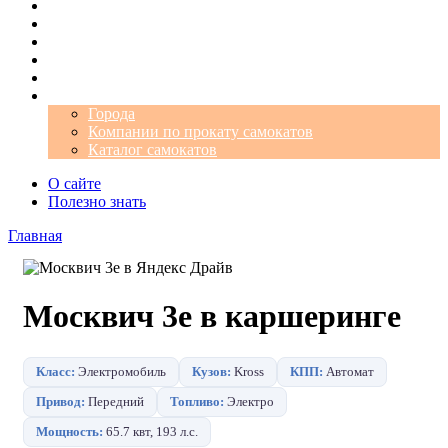
Операторы
Автомобили
Аэропорты
Города
Промокоды
Самокаты
Города
Компании по прокату самокатов
Каталог самокатов
О сайте
Полезно знать
Главная
Москвич 3е в каршеринге
Класс:
Электромобиль
Кузов:
Kross
КПП:
Автомат
Привод:
Передний
Топливо:
Электро
Мощность:
65.7 квт, 193 л.с.