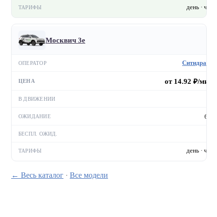
день · час
Москвич 3е
Ситидрайв
от 14.92 ₽/мин
—
6 ₽
—
день · час
← Весь каталог
·
Все модели