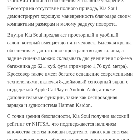
экономии топлива и обеспечивает плавное ускорение.
Несмотря на отсутствие полного привода, Kia Soul
демонстрирует хорошую маневренность благодаря своим
компактным размерам и малому радиусу поворота​.
Внутри Kia Soul предлагает просторный и удобный
салон, который вмещает до пяти человек. Высокая крыша
обеспечивает достаточное пространство для головы, а
задние сиденья можно складывать для увеличения объёма
багажника до 62,1 куб. фута (примерно 1,76 куб. метра)​.
Кроссовер также имеет богатое оснащение современными
технологиями, включая 8-дюймовый сенсорный экран с
поддержкой Apple CarPlay и Android Auto, а также
дополнительные функции, такие как беспроводная
зарядка и аудиосистема Harman Kardon​.
С точки зрения безопасности, Kia Soul получил высокий
рейтинг от NHTSA, что подтверждается наличием
множества систем помощи водителю, таких как система
предупреждения о лобовом столкновении и помощь при