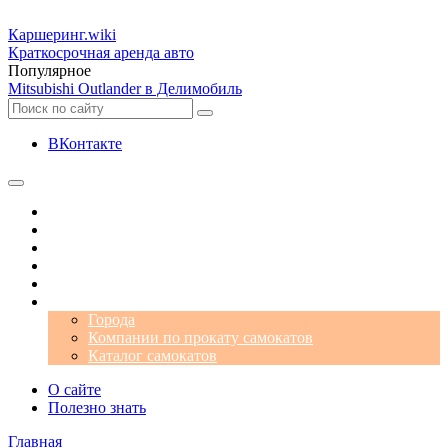
Каршеринг
.wiki
Краткосрочная аренда авто
Популярное
Mitsubishi Outlander в Делимобиль
ВКонтакте
Операторы
Автомобили
Аэропорты
Города
Промокоды
Самокаты
Города
Компании по прокату самокатов
Каталог самокатов
О сайте
Полезно знать
Главная