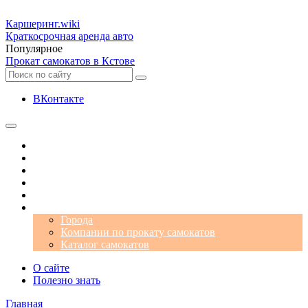
Каршеринг
.wiki
Краткосрочная аренда авто
Популярное
Прокат самокатов в Кстове
ВКонтакте
Операторы
Автомобили
Аэропорты
Города
Промокоды
Самокаты
Города
Компании по прокату самокатов
Каталог самокатов
О сайте
Полезно знать
Главная