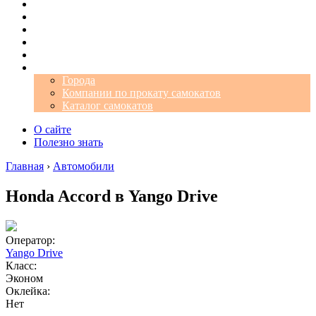
Операторы
Автомобили
Аэропорты
Города
Промокоды
Самокаты
Города
Компании по прокату самокатов
Каталог самокатов
О сайте
Полезно знать
Главная
›
Автомобили
Honda Accord в Yango Drive
Оператор:
Yango Drive
Класс:
Эконом
Оклейка:
Нет