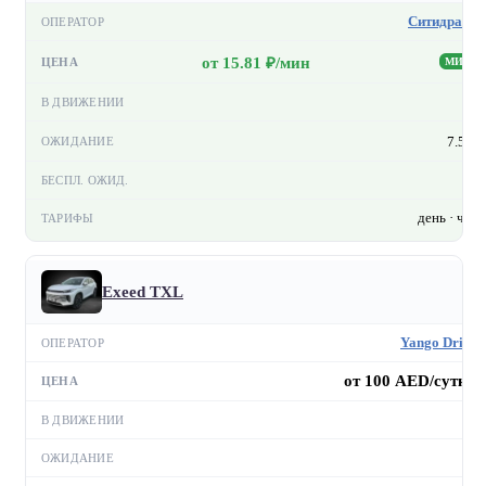
Ситидрайв
от 15.81 ₽/мин
МИН
—
7.5 ₽
—
день · час
Exeed TXL
Yango Drive
от 100 AED/сутки
—
—