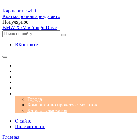
Каршеринг
.wiki
Краткосрочная аренда авто
Популярное
BMW X5M в Yango Drive
ВКонтакте
Операторы
Автомобили
Аэропорты
Города
Промокоды
Самокаты
Города
Компании по прокату самокатов
Каталог самокатов
О сайте
Полезно знать
Главная