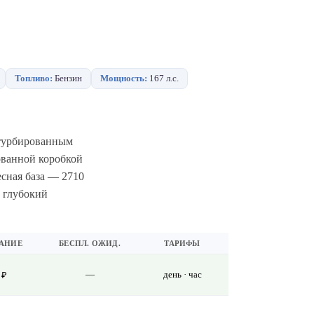
Топливо:
Бензин
Мощность:
167 л.с.
 турбированным
ованной коробкой
сная база — 2710
 глубокий
АНИЕ
БЕСПЛ. ОЖИД.
ТАРИФЫ
—
день · час
 ₽