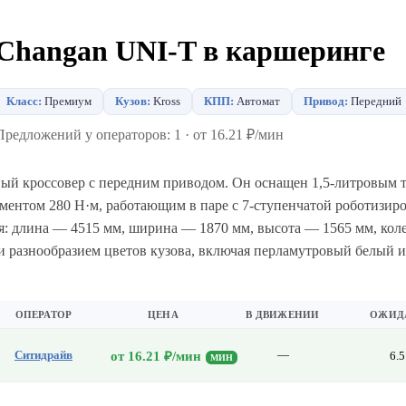
Changan UNI-T в каршеринге
Класс:
Премиум
Кузов:
Kross
КПП:
Автомат
Привод:
Передний
Предложений у операторов: 1 · от 16.21 ₽/мин
ный кроссовер с передним приводом. Он оснащен 1,5-литровым
ментом 280 Н·м, работающим в паре с 7-ступенчатой роботизир
: длина — 4515 мм, ширина — 1870 мм, высота — 1565 мм, коле
и разнообразием цветов кузова, включая перламутровый белый и
ОПЕРАТОР
ЦЕНА
В ДВИЖЕНИИ
ОЖИД
Ситидрайв
—
от 16.21 ₽/мин
6.5
МИН