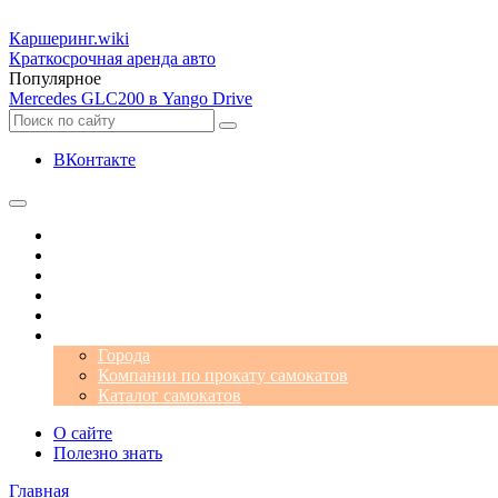
Каршеринг
.wiki
Краткосрочная аренда авто
Популярное
Mercedes GLC200 в Yango Drive
ВКонтакте
Операторы
Автомобили
Аэропорты
Города
Промокоды
Самокаты
Города
Компании по прокату самокатов
Каталог самокатов
О сайте
Полезно знать
Главная