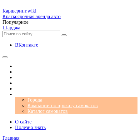
Каршеринг
.wiki
Краткосрочная аренда авто
Популярное
Шарджа
ВКонтакте
Операторы
Автомобили
Аэропорты
Города
Промокоды
Самокаты
Города
Компании по прокату самокатов
Каталог самокатов
О сайте
Полезно знать
Главная