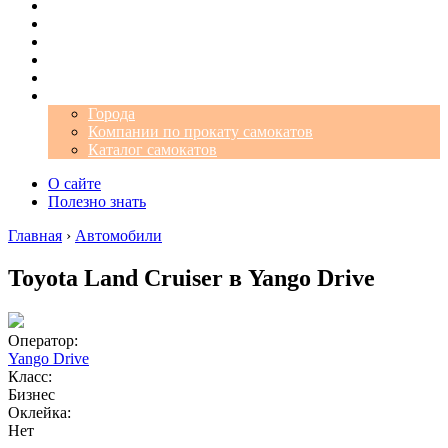
Операторы
Автомобили
Аэропорты
Города
Промокоды
Самокаты
Города
Компании по прокату самокатов
Каталог самокатов
О сайте
Полезно знать
Главная
›
Автомобили
Toyota Land Cruiser в Yango Drive
Оператор:
Yango Drive
Класс:
Бизнес
Оклейка:
Нет