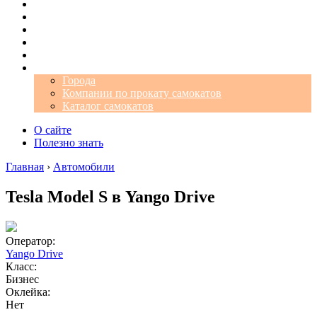
Операторы
Автомобили
Аэропорты
Города
Промокоды
Самокаты
Города
Компании по прокату самокатов
Каталог самокатов
О сайте
Полезно знать
Главная
›
Автомобили
Tesla Model S в Yango Drive
Оператор:
Yango Drive
Класс:
Бизнес
Оклейка:
Нет