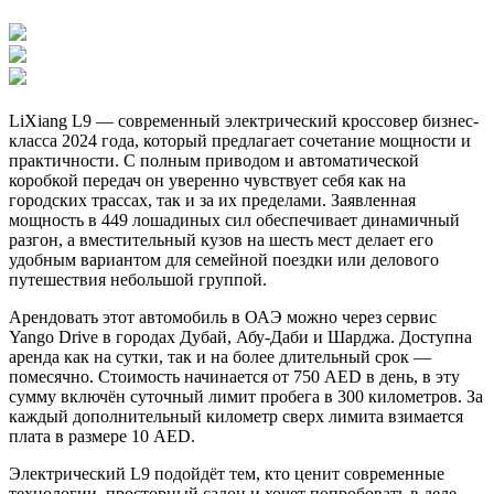
LiXiang L9 — современный электрический кроссовер бизнес-
класса 2024 года, который предлагает сочетание мощности и
практичности. С полным приводом и автоматической
коробкой передач он уверенно чувствует себя как на
городских трассах, так и за их пределами. Заявленная
мощность в 449 лошадиных сил обеспечивает динамичный
разгон, а вместительный кузов на шесть мест делает его
удобным вариантом для семейной поездки или делового
путешествия небольшой группой.
Арендовать этот автомобиль в ОАЭ можно через сервис
Yango Drive в городах Дубай, Абу-Даби и Шарджа. Доступна
аренда как на сутки, так и на более длительный срок —
помесячно. Стоимость начинается от 750 AED в день, в эту
сумму включён суточный лимит пробега в 300 километров. За
каждый дополнительный километр сверх лимита взимается
плата в размере 10 AED.
Электрический L9 подойдёт тем, кто ценит современные
технологии, просторный салон и хочет попробовать в деле