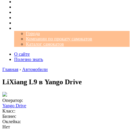
Операторы
Автомобили
Аэропорты
Города
Промокоды
Самокаты
Города
Компании по прокату самокатов
Каталог самокатов
О сайте
Полезно знать
Главная
›
Автомобили
LiXiang L9 в Yango Drive
Оператор:
Yango Drive
Класс:
Бизнес
Оклейка:
Нет