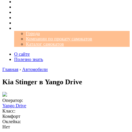
Операторы
Автомобили
Аэропорты
Города
Промокоды
Самокаты
Города
Компании по прокату самокатов
Каталог самокатов
О сайте
Полезно знать
Главная
›
Автомобили
Kia Stinger в Yango Drive
Оператор:
Yango Drive
Класс:
Комфорт
Оклейка:
Нет