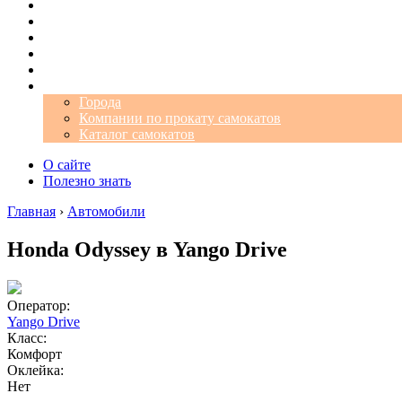
Операторы
Автомобили
Аэропорты
Города
Промокоды
Самокаты
Города
Компании по прокату самокатов
Каталог самокатов
О сайте
Полезно знать
Главная
›
Автомобили
Honda Odyssey в Yango Drive
Оператор:
Yango Drive
Класс:
Комфорт
Оклейка:
Нет