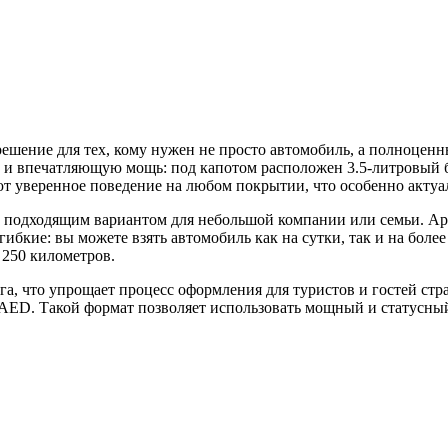
 решение для тех, кому нужен не просто автомобиль, а полноце
зов и впечатляющую мощь: под капотом расположен 3.5-литровы
т уверенное поведение на любом покрытии, что особенно актуал
es подходящим вариантом для небольшой компании или семьи. Ар
ибкие: вы можете взять автомобиль как на сутки, так и на боле
 250 километров.
а, что упрощает процесс оформления для туристов и гостей ст
AED. Такой формат позволяет использовать мощный и статусный