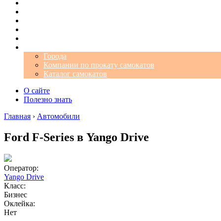
Операторы
Автомобили
Аэропорты
Города
Промокоды
Самокаты
Города
Компании по прокату самокатов
Каталог самокатов
О сайте
Полезно знать
Главная
›
Автомобили
Ford F-Series в Yango Drive
Оператор:
Yango Drive
Класс:
Бизнес
Оклейка:
Нет