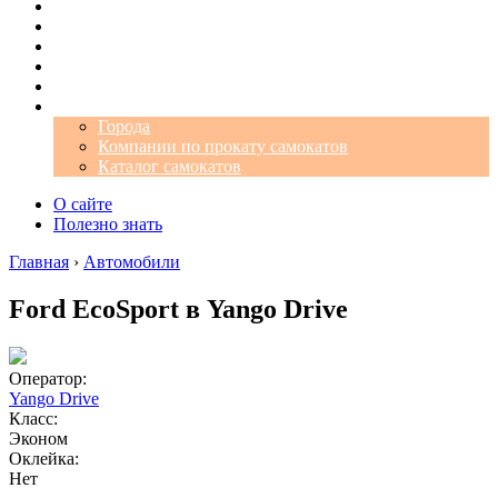
Операторы
Автомобили
Аэропорты
Города
Промокоды
Самокаты
Города
Компании по прокату самокатов
Каталог самокатов
О сайте
Полезно знать
Главная
›
Автомобили
Ford EcoSport в Yango Drive
Оператор:
Yango Drive
Класс:
Эконом
Оклейка:
Нет