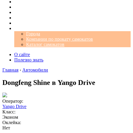
Операторы
Автомобили
Аэропорты
Города
Промокоды
Самокаты
Города
Компании по прокату самокатов
Каталог самокатов
О сайте
Полезно знать
Главная
›
Автомобили
Dongfeng Shine в Yango Drive
Оператор:
Yango Drive
Класс:
Эконом
Оклейка:
Нет