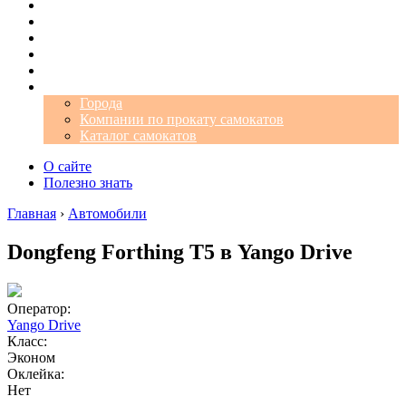
Операторы
Автомобили
Аэропорты
Города
Промокоды
Самокаты
Города
Компании по прокату самокатов
Каталог самокатов
О сайте
Полезно знать
Главная
›
Автомобили
Dongfeng Forthing T5 в Yango Drive
Оператор:
Yango Drive
Класс:
Эконом
Оклейка:
Нет