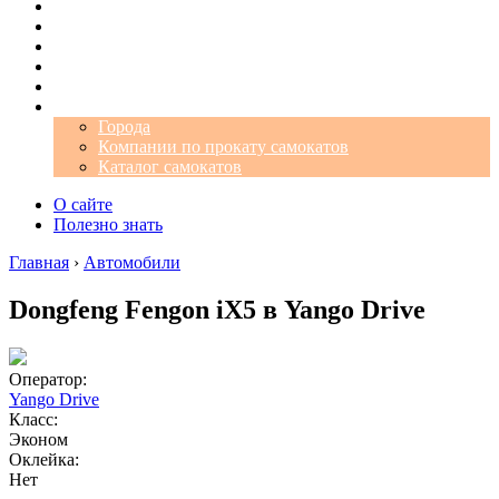
Операторы
Автомобили
Аэропорты
Города
Промокоды
Самокаты
Города
Компании по прокату самокатов
Каталог самокатов
О сайте
Полезно знать
Главная
›
Автомобили
Dongfeng Fengon iX5 в Yango Drive
Оператор:
Yango Drive
Класс:
Эконом
Оклейка:
Нет