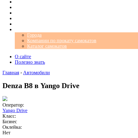
Операторы
Автомобили
Аэропорты
Города
Промокоды
Самокаты
Города
Компании по прокату самокатов
Каталог самокатов
О сайте
Полезно знать
Главная
›
Автомобили
Denza B8 в Yango Drive
Оператор:
Yango Drive
Класс:
Бизнес
Оклейка:
Нет