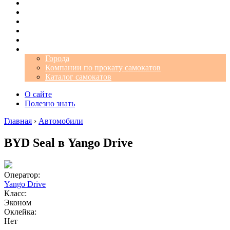
Операторы
Автомобили
Аэропорты
Города
Промокоды
Самокаты
Города
Компании по прокату самокатов
Каталог самокатов
О сайте
Полезно знать
Главная
›
Автомобили
BYD Seal в Yango Drive
Оператор:
Yango Drive
Класс:
Эконом
Оклейка:
Нет