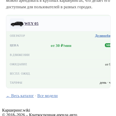
можно арендовать в крупных каршерингах, что делает его
доступным для пользователей в разных городах.
WEY 05
Делимобиль
от 30 ₽/мин
МИН
—
от 9 ₽
—
день · час
← Весь каталог
·
Все модели
Каршеринг
.wiki
© 2018–2026 – Краткосрочная аренда авто