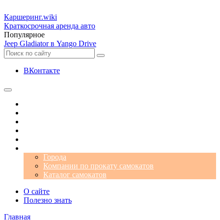
Каршеринг
.wiki
Краткосрочная аренда авто
Популярное
Jeep Gladiator в Yango Drive
ВКонтакте
Операторы
Автомобили
Аэропорты
Города
Промокоды
Самокаты
Города
Компании по прокату самокатов
Каталог самокатов
О сайте
Полезно знать
Главная