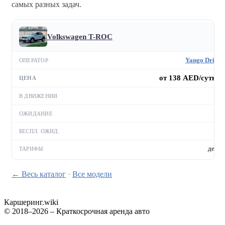
самых разных задач.
Volkswagen T-ROC
Yango Drive
от 138 AED/сутки
—
—
—
день
← Весь каталог
·
Все модели
Каршеринг
.wiki
© 2018–2026 – Краткосрочная аренда авто