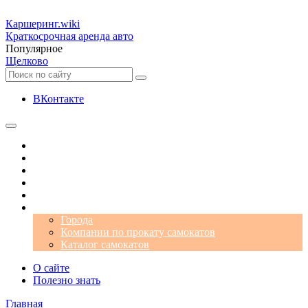
Каршеринг
.wiki
Краткосрочная аренда авто
Популярное
Щелково
ВКонтакте
Операторы
Автомобили
Аэропорты
Города
Промокоды
Самокаты
Города
Компании по прокату самокатов
Каталог самокатов
О сайте
Полезно знать
Главная