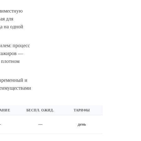
емиместную
ая для
а на одной
илем: процесс
ссажиров —
в плотном
овременный и
преимуществами
АНИЕ
БЕСПЛ. ОЖИД.
ТАРИФЫ
—
—
день