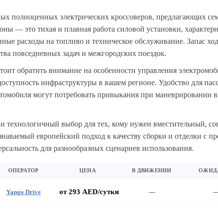
рвых полноценных электрических кроссоверов, предлагающих с
оны — это тихая и плавная работа силовой установки, характерн
нные расходы на топливо и техническое обслуживание. Запас ход
ства повседневных задач и межгородских поездок.
тоит обратить внимание на особенности управления электромоб
доступность инфраструктуры в вашем регионе. Удобство для па
втомобиля могут потребовать привыкания при маневрировании 
 и технологичный выбор для тех, кому нужен вместительный, с
узнаваемый европейский подход к качеству сборки и отделки с 
ерсальность для разнообразных сценариев использования.
ОПЕРАТОР
ЦЕНА
В ДВИЖЕНИИ
ОЖИД
от 293 AED/сутки
Yango Drive
—