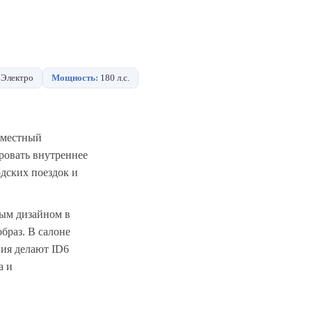
Электро
Мощность:
180 л.с.
иместный
ровать внутреннее
одских поездок и
ным дизайном в
браз. В салоне
ния делают ID6
а и