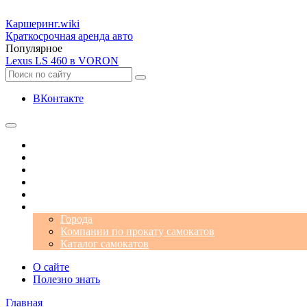
Каршеринг
.wiki
Краткосрочная аренда авто
Популярное
Lexus LS 460 в VORON
ВКонтакте
Операторы
Автомобили
Аэропорты
Города
Промокоды
Самокаты
Города
Компании по прокату самокатов
Каталог самокатов
О сайте
Полезно знать
Главная