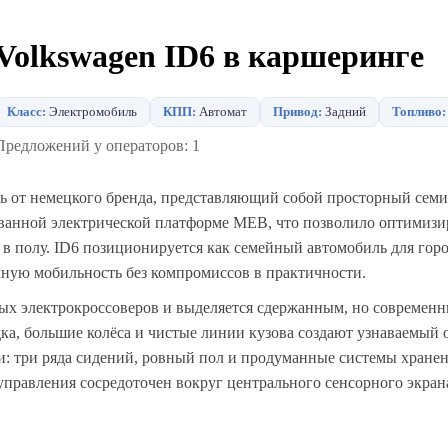
Volkswagen ID6 в каршеринге
Класс:
Электромобиль
КПП:
Автомат
Привод:
Задний
Топливо:
Предложений у операторов: 1
ь от немецкого бренда, представляющий собой просторный сем
ованной электрической платформе MEB, что позволило оптимизи
 в полу. ID6 позиционируется как семейный автомобиль для гор
ную мобильность без компромиссов в практичности.
ных электрокроссоверов и выделяется сдержанным, но современ
ка, большие колёса и чистые линии кузова создают узнаваемый о
и: три ряда сидений, ровный пол и продуманные системы хране
правления сосредоточен вокруг центрального сенсорного экран