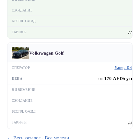
—
—
день
Volkswagen Golf
Yango Drive
от 170 AED/сутки
—
—
—
день
← Весь каталог
·
Все модели