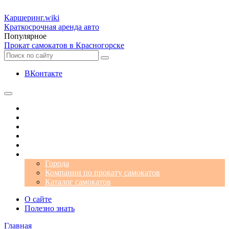
Каршеринг
.wiki
Краткосрочная аренда авто
Популярное
Прокат самокатов в Красногорске
ВКонтакте
Операторы
Автомобили
Аэропорты
Города
Промокоды
Самокаты
Города
Компании по прокату самокатов
Каталог самокатов
О сайте
Полезно знать
Главная