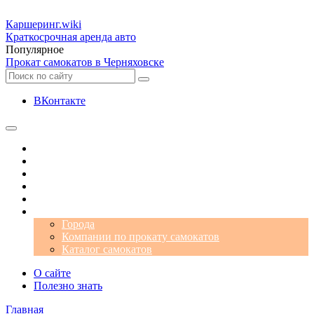
Каршеринг
.wiki
Краткосрочная аренда авто
Популярное
Прокат самокатов в Черняховске
ВКонтакте
Операторы
Автомобили
Аэропорты
Города
Промокоды
Самокаты
Города
Компании по прокату самокатов
Каталог самокатов
О сайте
Полезно знать
Главная