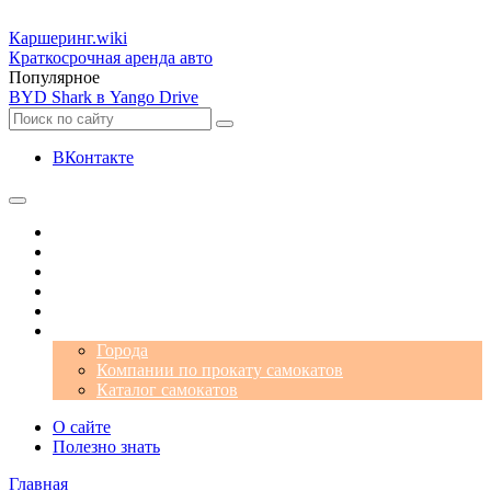
Каршеринг
.wiki
Краткосрочная аренда авто
Популярное
BYD Shark в Yango Drive
ВКонтакте
Операторы
Автомобили
Аэропорты
Города
Промокоды
Самокаты
Города
Компании по прокату самокатов
Каталог самокатов
О сайте
Полезно знать
Главная