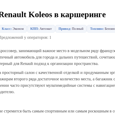
Renault Koleos в каршеринге
Класс:
Эконом
КПП:
Автомат
Привод:
Полный
Топливо:
Бензин
Предложений у операторов: 1
кроссовер, занимающий важное место в модельном ряду француз
тичный автомобиль для города и дальних путешествий, сочетаю
ерный для Renault подход к организации пространства.
са просторный салон с качественной отделкой и продуманным э
ажирам второго ряда достаточное количество места, а багажник 
ении часто присутствуют мультимедийные системы с навигацие
одителю.
 не стремится быть самым спортивным или самым роскошным в с