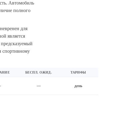
ость. Автомобиль
аличие полного
аневренен для
ой является
и предсказуемый
ли спортивному
АНИЕ
БЕСПЛ. ОЖИД.
ТАРИФЫ
—
—
день