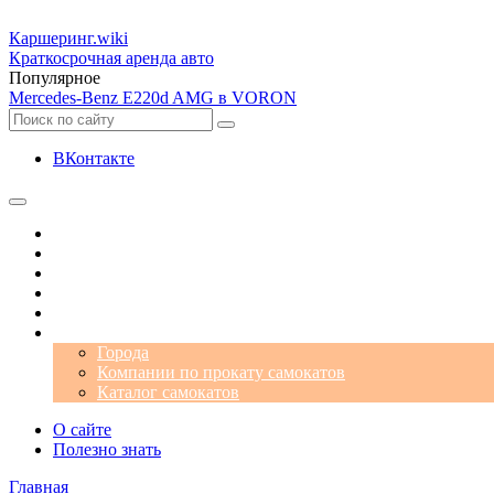
Каршеринг
.wiki
Краткосрочная аренда авто
Популярное
Mercedes-Benz E220d AMG в VORON
ВКонтакте
Операторы
Автомобили
Аэропорты
Города
Промокоды
Самокаты
Города
Компании по прокату самокатов
Каталог самокатов
О сайте
Полезно знать
Главная