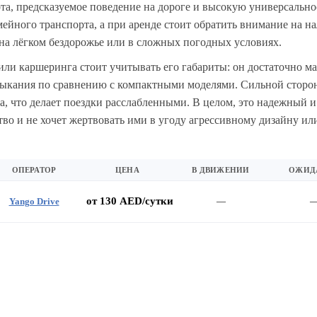
та, предсказуемое поведение на дороге и высокую универсальн
мейного транспорта, а при аренде стоит обратить внимание на н
на лёгком бездорожье или в сложных погодных условиях.
или каршеринга стоит учитывать его габариты: он достаточно м
ивыкания по сравнению с компактными моделями. Сильной сторон
а, что делает поездки расслабленными. В целом, это надежный 
ство и не хочет жертвовать ими в угоду агрессивному дизайну и
ОПЕРАТОР
ЦЕНА
В ДВИЖЕНИИ
ОЖИД
от 130 AED/сутки
Yango Drive
—