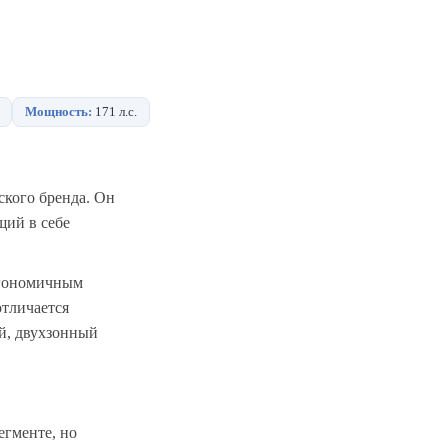
Мощность:
171 л.с.
ского бренда. Он
щий в себе
ргономичным
отличается
й, двухзонный
егменте, но