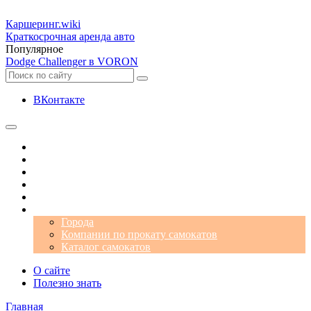
Каршеринг
.wiki
Краткосрочная аренда авто
Популярное
Dodge Challenger в VORON
ВКонтакте
Операторы
Автомобили
Аэропорты
Города
Промокоды
Самокаты
Города
Компании по прокату самокатов
Каталог самокатов
О сайте
Полезно знать
Главная