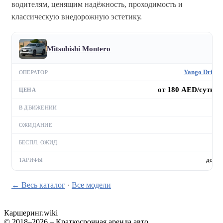
водителям, ценящим надёжность, проходимость и
классическую внедорожную эстетику.
Mitsubishi Montero
Yango Drive
от 180 AED/сутки
—
—
—
день
← Весь каталог
·
Все модели
Каршеринг
.wiki
© 2018–2026 – Краткосрочная аренда авто