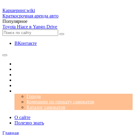
Каршеринг
.wiki
Краткосрочная аренда авто
Популярное
Toyota Hiace в Yango Drive
ВКонтакте
Операторы
Автомобили
Аэропорты
Города
Промокоды
Самокаты
Города
Компании по прокату самокатов
Каталог самокатов
О сайте
Полезно знать
Главная