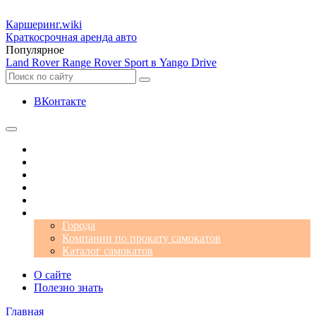
Каршеринг
.wiki
Краткосрочная аренда авто
Популярное
Land Rover Range Rover Sport в Yango Drive
ВКонтакте
Операторы
Автомобили
Аэропорты
Города
Промокоды
Самокаты
Города
Компании по прокату самокатов
Каталог самокатов
О сайте
Полезно знать
Главная