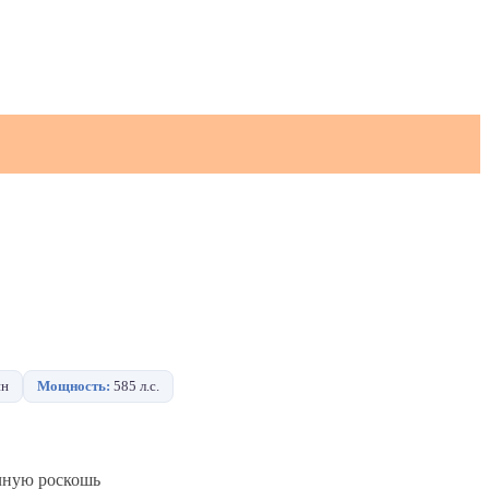
ин
Мощность:
585 л.с.
ечную роскошь