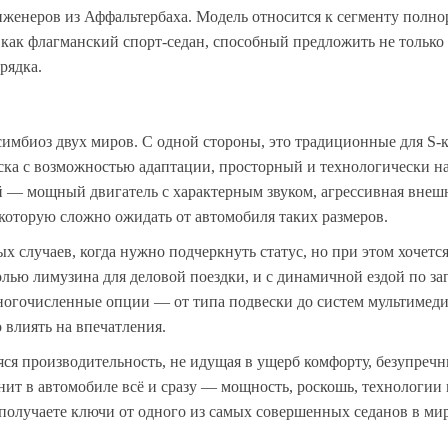
нженеров из Аффальтербаха. Модель относится к сегменту полн
как флагманский спорт‑седан, способный предложить не тольк
рядка.
имбиоз двух миров. С одной стороны, это традиционные для S‑к
ска с возможностью адаптации, просторный и технологически 
й — мощный двигатель с характерным звуком, агрессивная внешн
которую сложно ожидать от автомобиля таких размеров.
х случаев, когда нужно подчеркнуть статус, но при этом хочетс
олью лимузина для деловой поездки, и с динамичной ездой по з
ногочисленные опции — от типа подвески до систем мультимеди
 влиять на впечатления.
я производительность, не идущая в ущерб комфорту, безупреч
енит в автомобиле всё и сразу — мощность, роскошь, технологии 
получаете ключи от одного из самых совершенных седанов в мир