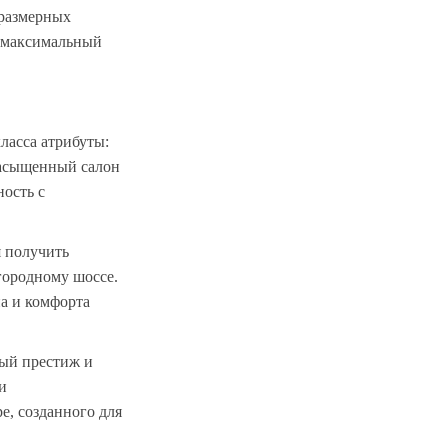
оразмерных
о максимальный
ласса атрибуты:
насыщенный салон
ость с
я получить
агородному шоссе.
а и комфорта
ный престиж и
и
е, созданного для