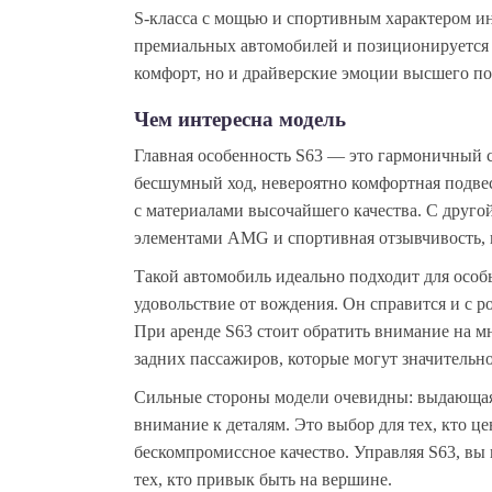
S‑класса с мощью и спортивным характером и
премиальных автомобилей и позиционируется 
комфорт, но и драйверские эмоции высшего по
Чем интересна модель
Главная особенность S63 — это гармоничный с
бесшумный ход, невероятно комфортная подве
с материалами высочайшего качества. С друго
элементами AMG и спортивная отзывчивость, 
Такой автомобиль идеально подходит для особы
удовольствие от вождения. Он справится и с р
При аренде S63 стоит обратить внимание на м
задних пассажиров, которые могут значительно
Сильные стороны модели очевидны: выдающаяс
внимание к деталям. Это выбор для тех, кто ц
бескомпромиссное качество. Управляя S63, вы 
тех, кто привык быть на вершине.