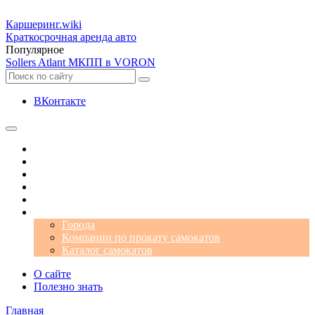
Каршеринг
.wiki
Краткосрочная аренда авто
Популярное
Sollers Atlant МКПП в VORON
ВКонтакте
Операторы
Автомобили
Аэропорты
Города
Промокоды
Самокаты
Города
Компании по прокату самокатов
Каталог самокатов
О сайте
Полезно знать
Главная