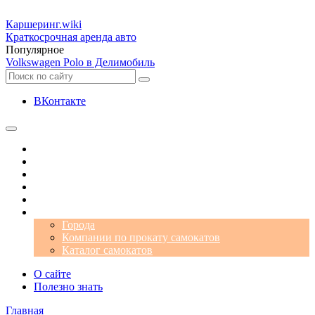
Каршеринг
.wiki
Краткосрочная аренда авто
Популярное
Volkswagen Polo в Делимобиль
ВКонтакте
Операторы
Автомобили
Аэропорты
Города
Промокоды
Самокаты
Города
Компании по прокату самокатов
Каталог самокатов
О сайте
Полезно знать
Главная