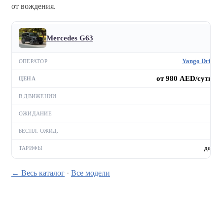
от вождения.
Mercedes G63
Yango Drive
от 980 AED/сутки
—
—
—
день
← Весь каталог
·
Все модели