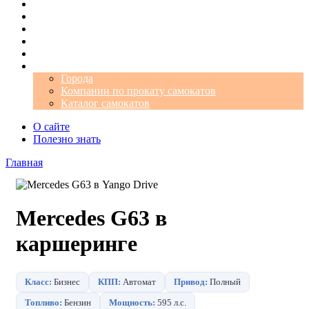
Операторы
Автомобили
Аэропорты
Города
Промокоды
Самокаты
Города
Компании по прокату самокатов
Каталог самокатов
О сайте
Полезно знать
Главная
Mercedes G63 в
каршеринге
Класс:
Бизнес
КПП:
Автомат
Привод:
Полный
Топливо:
Бензин
Мощность:
595 л.с.