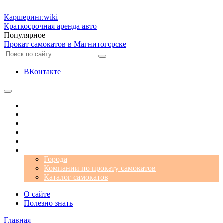
Каршеринг
.wiki
Краткосрочная аренда авто
Популярное
Прокат самокатов в Магнитогорске
ВКонтакте
Операторы
Автомобили
Аэропорты
Города
Промокоды
Самокаты
Города
Компании по прокату самокатов
Каталог самокатов
О сайте
Полезно знать
Главная