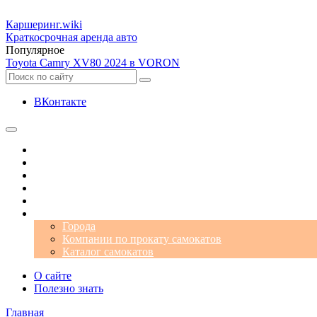
Каршеринг
.wiki
Краткосрочная аренда авто
Популярное
Toyota Camry XV80 2024 в VORON
ВКонтакте
Операторы
Автомобили
Аэропорты
Города
Промокоды
Самокаты
Города
Компании по прокату самокатов
Каталог самокатов
О сайте
Полезно знать
Главная