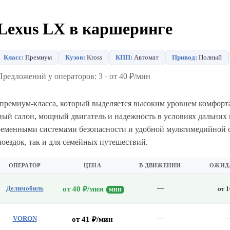
Lexus LX в каршеринге
Класс:
Премиум
Кузов:
Kross
КПП:
Автомат
Привод:
Полный
Предложений у операторов: 3 · от 40 ₽/мин
премиум-класса, который выделяется высоким уровнем комфорт
ный салон, мощный двигатель и надежность в условиях дальних 
ременными системами безопасности и удобной мультимедийной с
оездок, так и для семейных путешествий.
ОПЕРАТОР
ЦЕНА
В ДВИЖЕНИИ
ОЖИД
Делимобиль
—
от 40 ₽/мин
от 1
МИН
VORON
—
от 41 ₽/мин