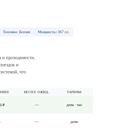
Топливо:
Бензин
Мощность:
367 л.с.
а и проходимости.
поездок и
истемой, что
АНИЕ
БЕСПЛ. ОЖИД.
ТАРИФЫ
—
день · час
0 ₽
—
—
день