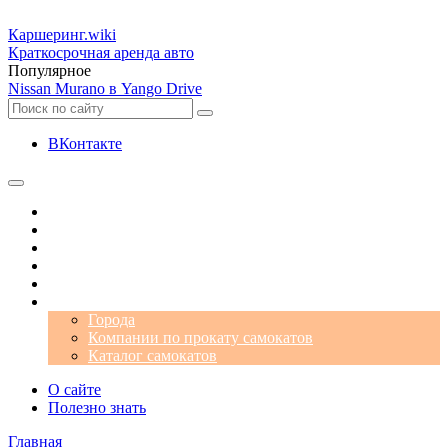
Каршеринг
.wiki
Краткосрочная аренда авто
Популярное
Nissan Murano в Yango Drive
ВКонтакте
Операторы
Автомобили
Аэропорты
Города
Промокоды
Самокаты
Города
Компании по прокату самокатов
Каталог самокатов
О сайте
Полезно знать
Главная