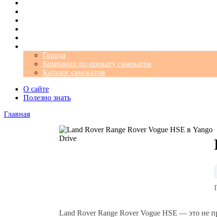
Операторы
Автомобили
Аэропорты
Города
Промокоды
Самокаты
Города
Компании по прокату самокатов
Каталог самокатов
О сайте
Полезно знать
Главная
Land Rover Range Rover Vogue HSE — это не п