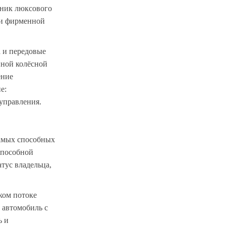
жник люксового
 и фирменной
а и передовые
нной колёсной
ение
е:
управления.
самых способных
способной
тус владельца,
ком потоке
 автомобиль с
ь и