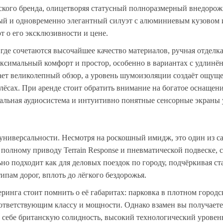
нского бренда, олицетворяя статусный полноразмерный внедоро
мый и одновременно элегантный силуэт с алюминиевым кузовом
т о его эксклюзивности и цене.
где сочетаются высочайшее качество материалов, ручная отделк
аксимальный комфорт и простор, особенно в вариантах с удлинё
ает великолепный обзор, а уровень шумоизоляции создаёт ощущ
лёсах. При аренде стоит обратить внимание на богатое оснащени
альная аудиосистема и интуитивно понятные сенсорные экраны 
 универсальности. Несмотря на роскошный имидж, это один из 
полному приводу Terrain Response и пневматической подвеске, 
но подходит как для деловых поездок по городу, подчёркивая ста
пам дорог, вплоть до лёгкого бездорожья.
ринга стоит помнить о её габаритах: парковка в плотном городс
соответствующим классу и мощности. Однако взамен вы получаете
 себе британскую солидность, высокий технологический уровен