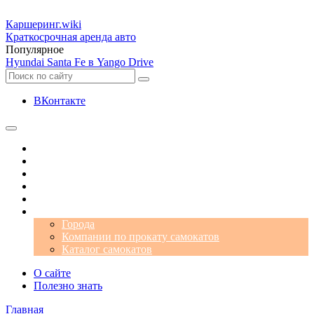
Каршеринг
.wiki
Краткосрочная аренда авто
Популярное
Hyundai Santa Fe в Yango Drive
ВКонтакте
Операторы
Автомобили
Аэропорты
Города
Промокоды
Самокаты
Города
Компании по прокату самокатов
Каталог самокатов
О сайте
Полезно знать
Главная