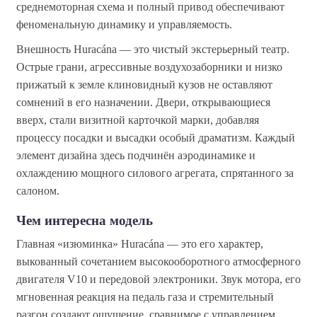
среднемоторная схема и полный привод обеспечивают
феноменальную динамику и управляемость.
Внешность Huracána — это чистый экстерьерный театр.
Острые грани, агрессивные воздухозаборники и низко
прижатый к земле клиновидный кузов не оставляют
сомнений в его назначении. Двери, открывающиеся
вверх, стали визитной карточкой марки, добавляя
процессу посадки и высадки особый драматизм. Каждый
элемент дизайна здесь подчинён аэродинамике и
охлаждению мощного силового агрегата, спрятанного за
салоном.
Чем интересна модель
Главная «изюминка» Huracána — это его характер,
выкованный сочетанием высокооборотного атмосферного
двигателя V10 и передовой электроники. Звук мотора, его
мгновенная реакция на педаль газа и стремительный
разгон создают ощущение, сравнимое с управлением